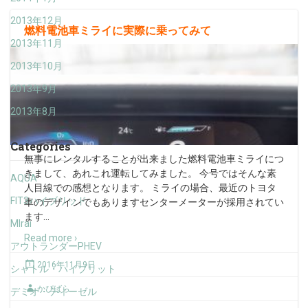
2013年12月
燃料電池車ミライに実際に乗ってみて
2013年11月
2013年10月
2013年9月
2013年8月
Categories
無事にレンタルすることが出来ました燃料電池車ミライにつ
きまして、あれこれ運転してみました。 今号ではそんな素
AQUA
人目線での感想となります。 ミライの場合、最近のトヨタ
FIT3ハイブリッド
車のデザインでもありますセンターメーターが採用されてい
ます
…
MIrai
Read more ›
アウトランダーPHEV
2016年11月9日
シャトル・ハイブリット
かぴばら
デミオ・ディーゼル