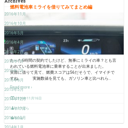
Archives
燃料電池車ミライを借りてみてまとめ編
2016年11月
2016年10月
2016年5月
2016年4月
2016年2月
たった6時間の契約でしたけど、無事にミライの車？とも言
2016年1月
われている燃料電池車に乗車することが出来ました。
2015年7月
実際に借りて見て、燃費スコアは56だそうで、イマイチで
すね。 実施数値を見ても、ガソリン車と比べれら
…
2015年6月
Read more ›
2015年5月
2016年11月16日
2014年12月
2014年11月
かぴばら
2014年10月
MIrai
2014年1月