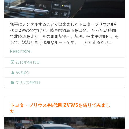
無事にレンタルすることが出来ましたトヨタ・プリウス#4
代目 ZVW5ですけど、岐阜県羽島市を出発。 たった24時間
で北陸道を走り、そのまま新潟へ。新潟から太平洋側へ。そ
して、返却と言う猛攻なルートです。 ただ走るだけ
…
Read more ›
2016年4月10日
かぴばら
プリウス#4代目
トヨタ・プリウス#4代目 ZVW5を借りてみまし
た