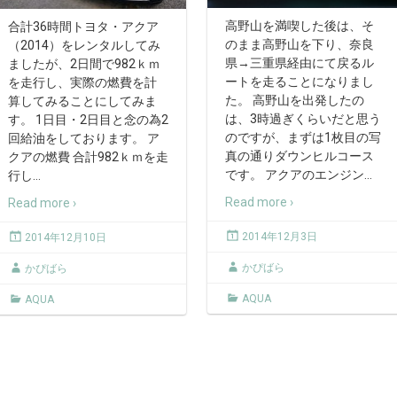
高野山を満喫した後は、そ
合計36時間トヨタ・アクア
のまま高野山を下り、奈良
（2014）をレンタルしてみ
県→三重県経由にて戻るル
ましたが、2日間で982ｋｍ
ートを走ることになりまし
を走行し、実際の燃費を計
た。 高野山を出発したの
算してみることにしてみま
は、3時過ぎくらいだと思う
す。 1日目・2日目と念の為2
のですが、まずは1枚目の写
回給油をしております。 ア
真の通りダウンヒルコース
クアの燃費 合計982ｋｍを走
です。 アクアのエンジン
…
行し
…
Read more ›
Read more ›
2014年12月3日
2014年12月10日
かぴばら
かぴばら
AQUA
AQUA