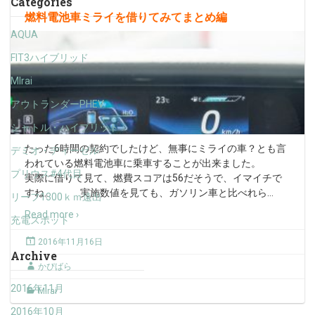
Categories
燃料電池車ミライを借りてみてまとめ編
AQUA
FIT3ハイブリッド
MIrai
アウトランダーPHEV
シャトル・ハイブリット
たった6時間の契約でしたけど、無事にミライの車？とも言
デミオ・ディーゼル
われている燃料電池車に乗車することが出来ました。
プリウス#4代目
実際に借りて見て、燃費スコアは56だそうで、イマイチで
すね。 実施数値を見ても、ガソリン車と比べれら
…
リーフ1300ｋｍ遠出
Read more ›
充電スポット
2016年11月16日
Archive
かぴばら
2016年11月
MIrai
2016年10月