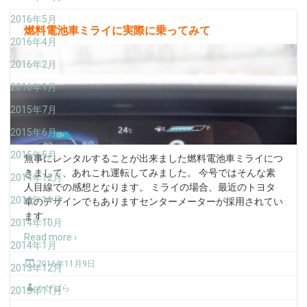
2016年5月
燃料電池車ミライに実際に乗ってみて
2016年4月
2016年2月
2016年1月
2015年7月
2015年6月
2015年5月
無事にレンタルすることが出来ました燃料電池車ミライにつ
きまして、あれこれ運転してみました。 今号ではそんな素
2014年12月
人目線での感想となります。 ミライの場合、最近のトヨタ
2014年11月
車のデザインでもありますセンターメーターが採用されてい
ます
…
2014年10月
Read more ›
2014年1月
2016年11月9日
2013年12月
かぴばら
2013年11月