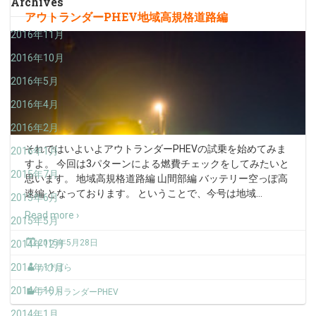
Archives
アウトランダーPHEV地域高規格道路編
2016年11月
2016年10月
2016年5月
2016年4月
2016年2月
それではいよいよアウトランダーPHEVの試乗を始めてみま
2016年1月
すよ。 今回は3パターンによる燃費チェックをしてみたいと
2015年7月
思います。 地域高規格道路編 山間部編 バッテリー空っぽ高
速編 となっております。 ということで、今号は地域
…
2015年6月
Read more ›
2015年5月
2015年5月28日
2014年12月
2014年11月
かぴばら
2014年10月
アウトランダーPHEV
2014年1月