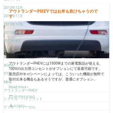
2013年12月
アウトランダーPHEVではお米も炊けちゃうので
す
2013年11月
2013年10月
2013年9月
2013年8月
Categories
アウトランダーPHEVには1500Wまでの家電製品が使える、
AQUA
100Vの出力用コンセントがオプションにて装着可能です。
FIT3ハイブリッド
販売店やキャンペーンによっては、こういった機能が無料で
取付出来る機会もあるそうですが、普通にオプション
…
MIrai
Read more ›
アウトランダーPHEV
2015年5月26日
シャトル・ハイブリット
かぴばら
デミオ・ディーゼル