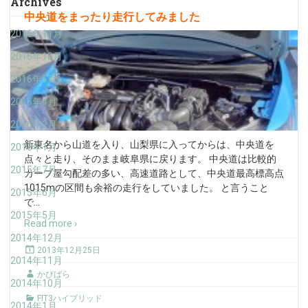
Archives
中央道をまったり走行してみました
2016年11月
2016年10月
2016年5月
2016年4月
2016年2月
新東名から山道を入り、山梨県に入ってからは、中央道を
2016年1月
点々と走り、そのまま岐阜県に戻ります。 中央道は比較的
2015年7月
カーブ屋勾配差の多い、高速道路として、中央道最高標高点
1015mの区間も余裕の走行をしていました。 と言うこと
2015年6月
で
…
2015年5月
Read more ›
2014年12月
2013年12月25日
2014年11月
かぴばら
2014年10月
FIT3ハイブリッド
2014年1月