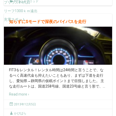
FIT3ハイブリッド
プリウス#4代目
リーフ1300ｋｍ遠出
充電スポット
知らずにSモードで深夜のバイパスを走行
FIT3をレンタル！レンタル時間は24時間と言うことで、な
るべく高速代金も抑えたいこともあり、まずは下道を走行
し、愛知県→静岡県の仮眠ポイントまで目指しました。 主
な走行ルートは、国道258号線、国道23号線と言う形で、
…
Read more ›
2013年12月5日
かぴばら