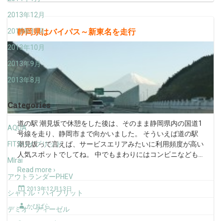
2013年12月
静岡県はバイパス～新東名を走行
2013年11月
2013年10月
2013年9月
2013年8月
Categories
道の駅 潮見坂で休憩をした後は、そのまま静岡県内の国道1
AQUA
号線を走り、静岡市まで向かいました。 そういえば道の駅
FIT3ハイブリッド
潮見坂って言えば、サービスエリアみたいに利用頻度が高い
人気スポットでしてね。 中でもまわりにはコンビニなども
…
MIrai
Read more ›
アウトランダーPHEV
2013年12月13日
シャトル・ハイブリット
かぴばら
デミオ・ディーゼル