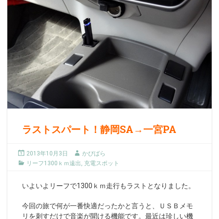
ラストスパート！静岡SA→一宮PA
2013年10月3日
かぴばら
リーフ1300ｋｍ遠出
,
充電スポット
いよいよリーフで1300ｋｍ走行もラストとなりました。
今回の旅で何が一番快適だったかと言うと、ＵＳＢメモ
リを刺すだけで音楽が聞ける機能です。最近は珍しい機